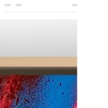
:6442054483630391296