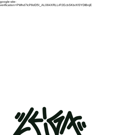
google-site-
verification=PWhd7lcP8dD5I_AL084XRLLrP2EcbSKbrXf3YDlBnjE