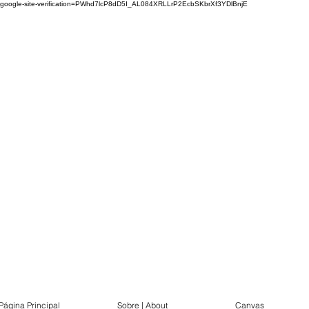
google-site-verification=PWhd7lcP8dD5I_AL084XRLLrP2EcbSKbrXf3YDlBnjE
Página Principal
Sobre | About
Canvas