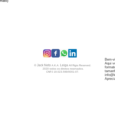
rmato)
Bem-vi
Aqui v
Jack Neto
Leiga
©
A.K.A.
All Rigts Reserved.
format
2020 todos os direitos reservados.
tamanh
CNPJ 19.023.599/0001-07.
info@l
Apreci