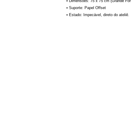
• Dimensões: 75 x 75 cm (Grande Fo
• Suporte: Papel Offset
• Estado: Impecável, direto do ateliê.